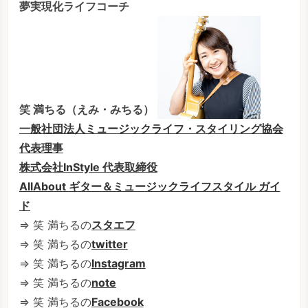
夢実現化ライフコーチ
笑 満ちる（えみ・みちる）
一般社団法人ミュージックライフ・スタイリング協会
代表理事
株式会社InStyle 代表取締役
AllAbout ギター＆ミュージックライフスタイル ガイ
ド
⇒ 笑 満ちるの
スタエフ
⇒ 笑 満ちるの
twitter
⇒ 笑 満ちるの
Instagram
⇒ 笑 満ちるの
note
⇒ 笑 満ちるの
Facebook