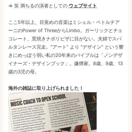
⇒ 笑 満ちるの演者としての
ウェブサイト
ここ5年以上、目覚めの音楽はミシェル・ペトルチア
ーニのPower of ThreeからLimbo。ガーリックとチョ
コレート、窯焼きナポリピザに目がない。夫婦でスパ
ルタンレース完走。”アート” より ”デザイン” という響
きにめっぽう弱い私の20年来のバイブルは「ノンデザ
イナーズ・デザインブック」。嫌煙家。8歳、9歳、13
歳の3児の母。
海外の雑誌に取り上げられました！