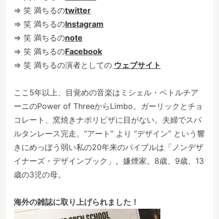
⇒ 笑 満ちるの
twitter
⇒ 笑 満ちるの
Instagram
⇒ 笑 満ちるの
note
⇒ 笑 満ちるの
Facebook
⇒ 笑 満ちるの演者としての
ウェブサイト
ここ5年以上、目覚めの音楽はミシェル・ペトルチア
ーニのPower of ThreeからLimbo。ガーリックとチョ
コレート、窯焼きナポリピザに目がない。夫婦でスパ
ルタンレース完走。”アート” より ”デザイン” という響
きにめっぽう弱い私の20年来のバイブルは「ノンデザ
イナーズ・デザインブック」。嫌煙家。8歳、9歳、13
歳の3児の母。
海外の雑誌に取り上げられました！