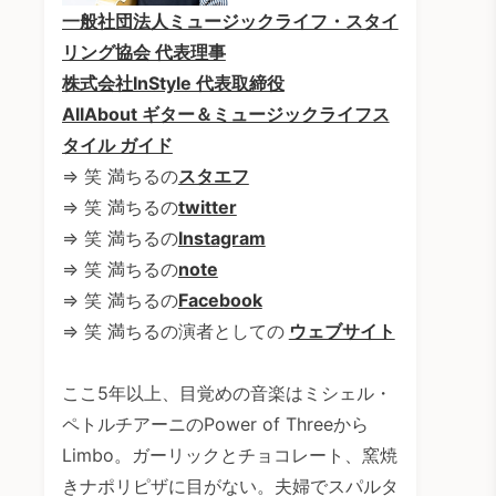
一般社団法人ミュージックライフ・スタイ
リング協会 代表理事
株式会社InStyle 代表取締役
AllAbout ギター＆ミュージックライフス
タイル ガイド
⇒ 笑 満ちるの
スタエフ
⇒ 笑 満ちるの
twitter
⇒ 笑 満ちるの
Instagram
⇒ 笑 満ちるの
note
⇒ 笑 満ちるの
Facebook
⇒ 笑 満ちるの演者としての
ウェブサイト
ここ5年以上、目覚めの音楽はミシェル・
ペトルチアーニのPower of Threeから
Limbo。ガーリックとチョコレート、窯焼
きナポリピザに目がない。夫婦でスパルタ