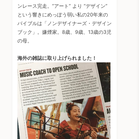
ンレース完走。”アート” より ”デザイン”
という響きにめっぽう弱い私の20年来の
バイブルは「ノンデザイナーズ・デザイン
ブック」。嫌煙家。8歳、9歳、13歳の3児
の母。
海外の雑誌に取り上げられました！