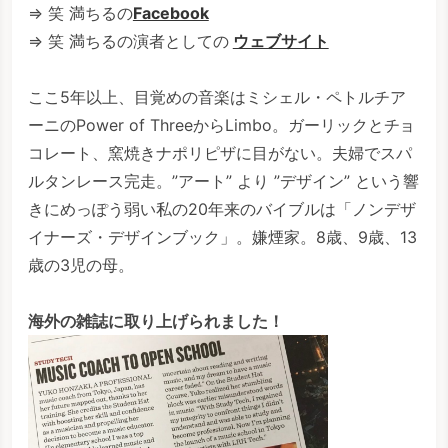
⇒ 笑 満ちるの
Facebook
⇒ 笑 満ちるの演者としての
ウェブサイト
ここ5年以上、目覚めの音楽はミシェル・ペトルチア
ーニのPower of ThreeからLimbo。ガーリックとチョ
コレート、窯焼きナポリピザに目がない。夫婦でスパ
ルタンレース完走。”アート” より ”デザイン” という響
きにめっぽう弱い私の20年来のバイブルは「ノンデザ
イナーズ・デザインブック」。嫌煙家。8歳、9歳、13
歳の3児の母。
海外の雑誌に取り上げられました！