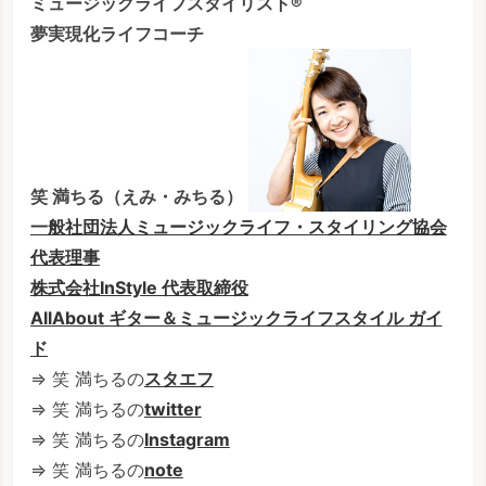
ミュージックライフスタイリスト®
夢実現化ライフコーチ
笑 満ちる（えみ・みちる）
一般社団法人ミュージックライフ・スタイリング協会
代表理事
株式会社InStyle 代表取締役
AllAbout ギター＆ミュージックライフスタイル ガイ
ド
⇒ 笑 満ちるの
スタエフ
⇒ 笑 満ちるの
twitter
⇒ 笑 満ちるの
Instagram
⇒ 笑 満ちるの
note