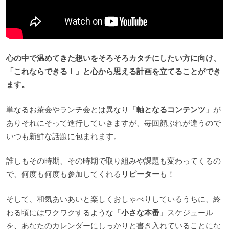
心の中で温めてきた想いをそろそろカタチにしたい方に向け、
「これならできる！」と心から思える計画を立てることができ
ます。
単なるお茶会やランチ会とは異なり「
軸となるコンテンツ
」が
ありそれにそって進行していきますが、毎回顔ぶれが違うので
いつも新鮮な話題に包まれます。
誰しもその時期、その時期で取り組みや課題も変わってくるの
で、何度も何度も参加してくれる
リピーター
も！
そして、和気あいあいと楽しくおしゃべりしているうちに、終
わる頃にはワクワクするような「
小さな本番
」スケジュール
を、あなたのカレンダーにしっかりと書き入れていることにな