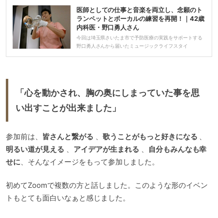
医師としての仕事と音楽を両立し、念願のト
ランペットとボーカルの練習を再開！｜42歳
内科医・野口勇人さん
今回は埼玉県さいたま市で予防医療の実践をサポートする
野口勇人さんから届いたミュージックライフスタイ
「心を動かされ、胸の奥にしまっていた事を思
い出すことが出来ました」
参加前は、
皆さんと繋がる
、
歌うことがもっと好きになる
、
明るい道が見える
、
アイデアが生まれる
、
自分もみんなも幸
せに
、そんなイメージをもって参加しました。
初めてZoomで複数の方と話しました。このような形のイベン
トもとても面白いなぁと感じました。