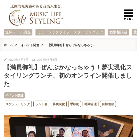
無料メール講座
ミュージックライフ・スタイリングとは
個別相談会
ホーム
イベント関連
【満員御礼】ぜんぶかなっちゃう...
2020年5月6日
2025年6月6日
【満員御礼】ぜんぶかなっちゃう！夢実現化ス
タイリングランチ、初のオンライン開催しまし
た
イベント関連
スケジューリング
ランチ会
夢実現化
手帳術
時間管理
目標達成